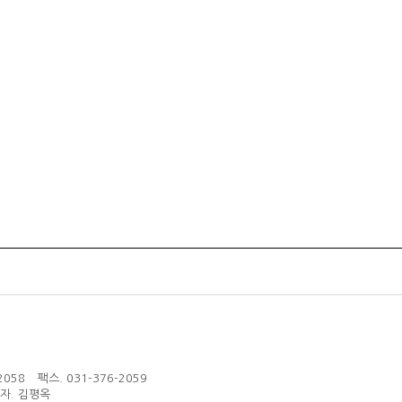
2058
팩스.
031-376-2059
자.
김평옥