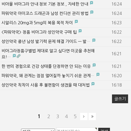
비아몰 비아그라 안내 정보 기본 정보 , 자세한 안내
16:24
파워약국 아이코스 드래곤과 남성 컨디션 관리 방법
16:24
시알리스 20mg과 5mg의 복용 목적 차이
16:23
<파워약국> 정품 비아그라 성인약국 구매 팁
16:22
성인약국 중년 남성 발기력 문제 해결 가이드 — 발…
16:22
비아그라정품구별법 제대로 알고 싶다면 이곳을 추천해
16:21
요!…
한 번의 경험으로 건강 상태를 단정하면 안 되는 이유
16:21
파워약국, 왜 관계는 점점 멀어질까 놓치기 쉬운 관계…
16:20
성인약국 칙칙이 사용 후 불편함이 생겼을 때 대처법
16:18
글쓰기
1
2
3
4
5