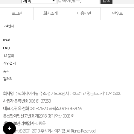
로그인
회사소개
이용약관
맨위로
고객센터
Board
FAQ
1:1문의
개인결제
공지
갤러리
회사명
주식회사이지팜
주소
경기도 오산시 대호로157 명문프라자102-104호
사업자 등록번호
306-81-37253
대표
김평옥
전화
031-376-2058
팩스
031-376-2059
통신판매업신고번호
제2018-경기오산-0093호
개인정보관리책임자
김평옥
Copyright © 2001-2013 주식회사이지팜. All Rights Reserved.