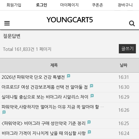
회원가입
로그인
마이페이지
쿠폰존
장바구니
질문답변
글쓰기
Total 161,833건
1 페이지
제목
날짜
2026년 파워약국 단오 건강 특별전
16:31
아프로드F 여성 건강보조제품 선택 전 알아둘 점
16:30
실데나필 중심으로 보는 비아그라 시알리스 차이
16:29
파워약국,사랑하지만 멀어지는 이유 지금 꼭 알아야 할 …
16:26
<파워약국> 비아그라 구매 성인약국 기준 정리
16:25
비아그라 가격이 지나치게 낮을 때 의심할 사항
16:24