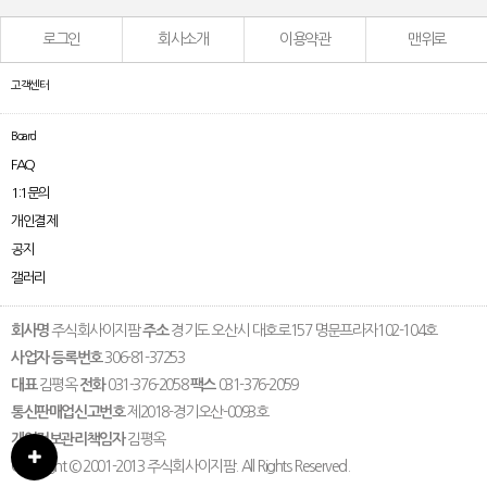
로그인
회사소개
이용약관
맨위로
고객센터
Board
FAQ
1:1문의
개인결제
공지
갤러리
회사명
주식회사이지팜
주소
경기도 오산시 대호로157 명문프라자102-104호
사업자 등록번호
306-81-37253
대표
김평옥
전화
031-376-2058
팩스
031-376-2059
통신판매업신고번호
제2018-경기오산-0093호
개인정보관리책임자
김평옥
Copyright © 2001-2013 주식회사이지팜. All Rights Reserved.